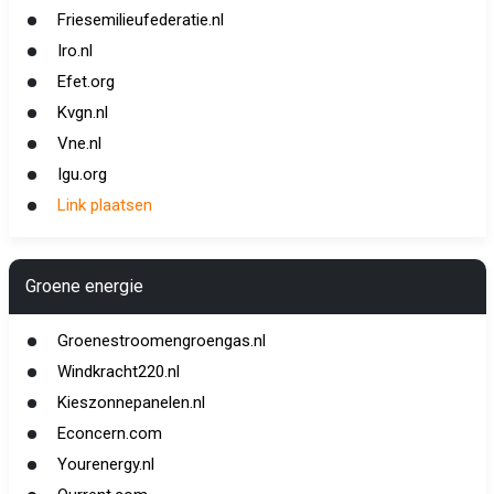
Friesemilieufederatie.nl
Iro.nl
Efet.org
Kvgn.nl
Vne.nl
Igu.org
Link plaatsen
Groene energie
Groenestroomengroengas.nl
Windkracht220.nl
Kieszonnepanelen.nl
Econcern.com
Yourenergy.nl